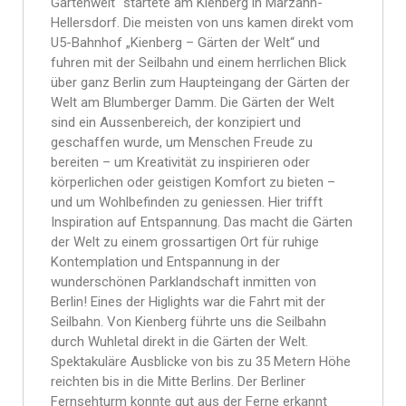
Gartenwelt“ startete am Kienberg in Marzahn-
Hellersdorf. Die meisten von uns kamen direkt vom
U5-Bahnhof „Kienberg – Gärten der Welt“ und
fuhren mit der Seilbahn und einem herrlichen Blick
über ganz Berlin zum Haupteingang der Gärten der
Welt am Blumberger Damm. Die Gärten der Welt
sind ein Aussenbereich, der konzipiert und
geschaffen wurde, um Menschen Freude zu
bereiten – um Kreativität zu inspirieren oder
körperlichen oder geistigen Komfort zu bieten –
und um Wohlbefinden zu geniessen. Hier trifft
Inspiration auf Entspannung. Das macht die Gärten
der Welt zu einem grossartigen Ort für ruhige
Kontemplation und Entspannung in der
wunderschönen Parklandschaft inmitten von
Berlin! Eines der Higlights war die Fahrt mit der
Seilbahn. Von Kienberg führte uns die Seilbahn
durch Wuhletal direkt in die Gärten der Welt.
Spektakuläre Ausblicke von bis zu 35 Metern Höhe
reichten bis in die Mitte Berlins. Der Berliner
Fernsehturm konnte gut aus der Ferne erkannt