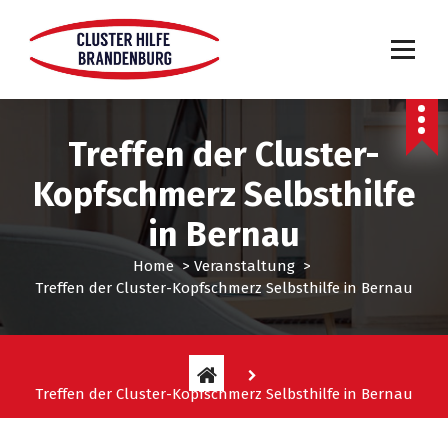
S
k
i
p
t
o
c
Treffen der Cluster-
o
Kopfschmerz Selbsthilfe
n
t
in Bernau
e
n
Home
>
Veranstaltung
>
t
Treffen der Cluster-Kopfschmerz Selbsthilfe in Bernau
Treffen der Cluster-Kopfschmerz Selbsthilfe in Bernau