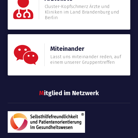
Cluster-Kopfschmerz Ärzte und
Kliniken im Land Brandenburg und
Berlin
Miteinander
Lasst uns miteinander reden, auf
einem unserer Gruppentreffen
M
itglied im Netzwerk