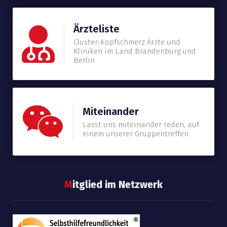
Ärzteliste
Cluster-Kopfschmerz Ärzte und
Kliniken im Land Brandenburg und
Berlin
Miteinander
Lasst uns miteinander reden, auf
einem unserer Gruppentreffen
M
itglied im Netzwerk