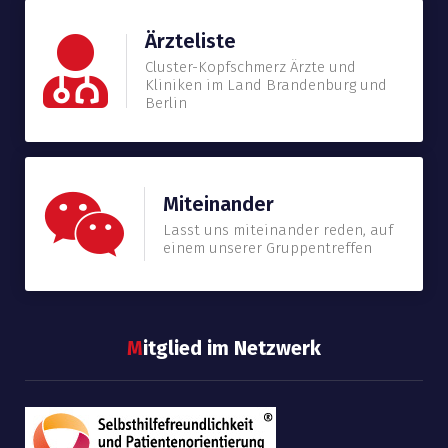
Ärzteliste
Cluster-Kopfschmerz Ärzte und
Kliniken im Land Brandenburg und
Berlin
Miteinander
Lasst uns miteinander reden, auf
einem unserer Gruppentreffen
M
itglied im Netzwerk