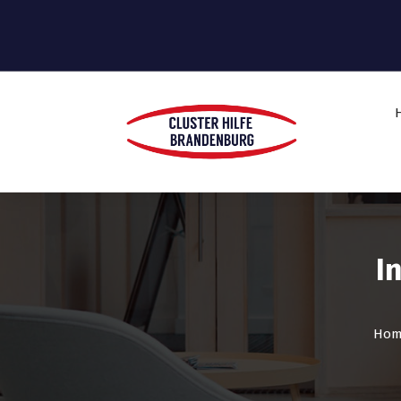
I
Hom