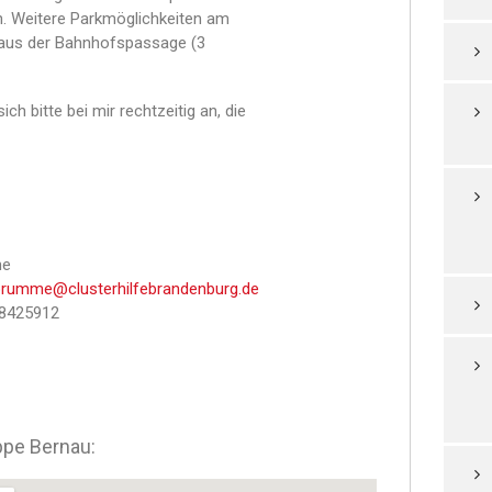
n. Weitere Parkmöglichkeiten am
haus der Bahnhofspassage (3
h bitte bei mir rechtzeitig an, die
me
brumme@clusterhilfebrandenburg.de
58425912
ppe Bernau: