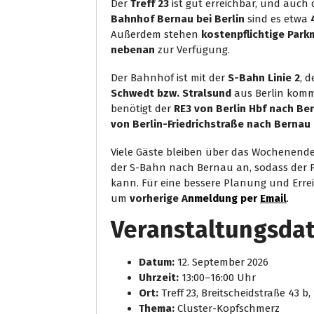
Der
Treff 23
ist gut erreichbar, und auch 
Bahnhof Bernau bei Berlin
sind es etwa
Außerdem stehen
kostenpflichtige Park
nebenan
zur Verfügung.
Der Bahnhof ist mit der
S-Bahn Linie 2
, 
Schwedt bzw. Stralsund
aus Berlin komm
benötigt der
RE3 von Berlin Hbf nach Be
von Berlin-Friedrichstraße nach Bernau 
Viele Gäste bleiben über das Wochenende
der S-Bahn nach Bernau an, sodass der 
kann. Für eine bessere Planung und Errei
um
vorherige A
nmeldung per
Email
.
Veranstaltungsdat
Datum:
12. September 2026
Uhrzeit:
13:00–16:00 Uhr
Ort:
Treff 23, Breitscheidstraße 43 b,
Thema:
Cluster-Kopfschmerz