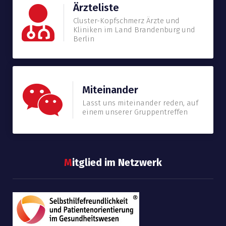
Ärzteliste
Cluster-Kopfschmerz Ärzte und
Kliniken im Land Brandenburg und
Berlin
Miteinander
Lasst uns miteinander reden, auf
einem unserer Gruppentreffen
M
itglied im Netzwerk