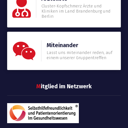
Cluster-Kopfschmerz Ärzte und
Kliniken im Land Brandenburg und
Berlin
Miteinander
Lasst uns miteinander reden, auf
einem unserer Gruppentreffen
M
itglied im Netzwerk