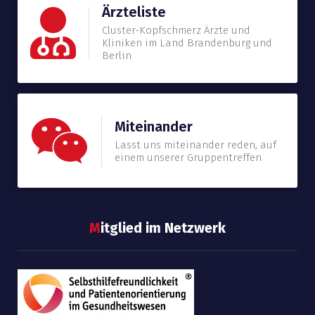
Ärzteliste
Cluster-Kopfschmerz Ärzte und
Kliniken im Land Brandenburg und
Berlin
Miteinander
Lasst uns miteinander reden, auf
einem unserer Gruppentreffen
M
itglied im Netzwerk