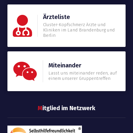
Ärzteliste
Cluster-Kopfschmerz Ärzte und
Kliniken im Land Brandenburg und
Berlin
Miteinander
Lasst uns miteinander reden, auf
einem unserer Gruppentreffen
M
itglied im Netzwerk