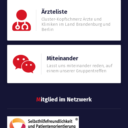
Ärzteliste
Cluster-Kopfschmerz Ärzte und
Kliniken im Land Brandenburg und
Berlin
Miteinander
Lasst uns miteinander reden, auf
einem unserer Gruppentreffen
M
itglied im Netzwerk