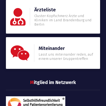
Ärzteliste
Cluster-Kopfschmerz Ärzte und
Kliniken im Land Brandenburg und
Berlin
Miteinander
Lasst uns miteinander reden, auf
einem unserer Gruppentreffen
M
itglied im Netzwerk