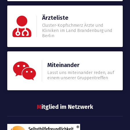
Ärzteliste
Cluster-Kopfschmerz Ärzte und
Kliniken im Land Brandenburg und
Berlin
Miteinander
Lasst uns miteinander reden, auf
einem unserer Gruppentreffen
M
itglied im Netzwerk