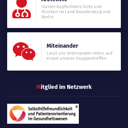
Cluster-Kopfschmerz Ärzte und
Kliniken im Land Brandenburg und
Berlin
Miteinander
Lasst uns miteinander reden, auf
einem unserer Gruppentreffen
M
itglied im Netzwerk